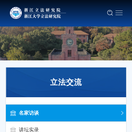
立法交流
名家访谈
讲坛实录