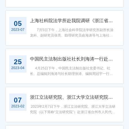
质量发展的工作导向表示赞同。同时，郭华巍书记对立
汇报，并明确提出今年立法研究院各项工作将围绕共同
刚、四川省人大常委会副秘书长卿泳、四川省人大常委
法研究院在数字立法工作中的丰硕成果表示祝贺，肯定
富裕主题开展。赵光君主任对立法研究院所取得的成绩
会法工委经济法规处处长钟波、四川省人大常委会法工
了立法研究院作为科研平台，有力支撑了学科建设与人
给予充分肯定，并介绍了浙江省地方立法围绕共同富裕
委备案审查处副处长王小川一行赴我院调研。浙江省人
才培养。郭华巍书记还在讲话中给出建议，希望立法研
示范区建设所开展的重点工作，对立法研究院如何更好
大常委会法工委办公室主任吴江、浙江省人大常委会法
上海社科院法学所赴我院调研《浙江省哲学社会科学工作促进条例》
05
究院加强与全国人大常委会法工委的联系，主动承担其
地围绕中心、服务大局，找准共同富裕示范区立法体系
工委社会行政法规处四级调研员吴露萍陪同调研，浙江
2023-07
委派的工作，进一步与基层立法联络点联通，提升工作
建设中的着力点和切入口提出了建议：一是聚焦共同富
大学光华法学院院长、立法研究院院长胡铭，立法研究
7月5日下午，上海社会科学院法学研究所副所长涂
影响力；重视国际交流与传播，进一步宣传好中国法治
裕示范区建设，加强系统研究。要在“1+N”制度体系建设
院常务副院长余军，副院长范良聪，院长助理冯洋、蒋
龙科、副研究员张亮、助理研究员俞海涛等与上海社科
建设与习近平法治思想；提高工作显色度，进一步打造
的总体框架下，组织精干力量，成立专门课题组，对照
成旭，博士后娄金炜，办公室副主任单睿等出席调研会
联科普工作处（宣传处）副处长胡赟一行赴我院调研。
立法研究院的高质量成果。最后，胡铭院长就即将开展
国家和省委提出的改革要求和改革举措，详细梳理现有
议。本次会议由范良聪教授主持。 会议伊始，胡铭
本次调研主要围绕《浙江省哲学社会科学工作促进条
的中国近代法治人物研究项目与郭华巍书记探讨。郭华
地方性法规，明确示范区建设需要立什么、改什么、完
院长对调研组的到来表示热烈欢迎，并简要介绍了光华
例》（以下简称《条例》）展开。浙江大学光华法学院
巍书记表示支持，并给出实操建议，提出有关工作要细
善什么的清单，并积极参与法律行政法规梳理工作，从
法学院的发展历程与“一中心、四平台”的基本研究布局。
副院长、立法研究院院长助理郑磊、立法研究院兼职研
中国民主法制出版社社长刘海涛一行赴我院调研
25
致、深入，体现中国特色的立法实践和独特优势。会议
法理上提出具体的意见建议。二是聚焦年度立法工作计
随后，余军教授围绕立法研究院的院史院情与基本发展
究员徐新星、立法研究院博士后娄金炜等出席了此次调
2023-04
结束后，与会人员至之江校区主楼前合影留念。
划，加强专家参与。要紧扣省人大年度立法计划，主动
状况作了汇报。 汇报结束进入交流环节，四川省
研会议。 会议伊始，光华法学院副院长、立法研究院
4月25日下午，中国民主法制出版社党委书记、社
参与立法调研工作，特别是围绕今年的共同富裕示范区
人大常委会副主任彭琳一行对立法研究院体制机制创
院长助理郑磊教授对调研组的到来表示热烈欢迎，他提
长、总编辑刘海涛与社长助理张涛、编辑周冠宇一行赴
促进条例立法，积极建言献策，发挥好专家作用。省人
新、全国性智库影响力打造、以良法推善治的总体布局
出，上海社会科学院是国内省级社会科学院的标杆，浙
我院调研。调研座谈会于主楼208召开，光华法学院副院
大常委会法工委和立法研究院要形成一个制度，建立常
给予了高度评价，并就立法研究院与人大系统全面深入
江大学光华法学院一直同上海社会科学院保持着良好的
长郑磊，光华法学院教授、立法研究院常务副院长余
态化的合作机制，不断强化沟通联系，提高工作成效。
持续的合作机制建设，立法学科和人才队伍的建设，以
合作关系。涂龙科副所长则对立法研究院接受此次调研
军，立法研究院博士后娄金炜及立法研究院办公室副主
三是聚焦平台优势，加强学术集成。要充分发挥好立法
智库形式参与国家地方立法、践行全过程人民民主，借
表达了真挚的感谢，他表示，浙江省《条例》在实施中
任单睿等出席了此次调研会议。此次调研获得浙江大学
浙江立法研究院、浙江大学立法研究院赴台州人大常委会调研：台州市 “立法民意通”建设情况
07
研究院智库平台的作用，有效聚合省内外研究力量，为
助数字化手段推进以数字为方法和以数字为对象的数字
展现出较好的立法效果，本次调研的目的在于了解《条
光华法学院高度重视。座谈会开始前，光华法学院书记
2023-02
推进共同富裕示范区制度体系建设提供智力支持。四是
立法学科建设，基于国际学术交流推进涉外法治基地建
例》的立法背景与立法依据，并对《条例》的结构安
张永华专门至会场向中国民主法制出版社社长一行介绍
2023年2月7日下午，浙江立法研究院、浙江大学立法研
聚焦队伍建设，推进交流合作。要加强立法专业培训，
设等内容做了深入的交流。 彭琳副主任在总结讲话中
排、关键内容、特色亮点展开深入学习。 座谈阶段，
了之江校区的历史渊源、楼宇故事，并带领刘海涛社长
究院（以下简称“立法研究院”）赴浙江省台州市人民代表
分层设置培训课程，探索建立常态化的人员交流机制，
指出，践行“全过程人民民主”是下一步人大立法工作的重
郑磊教授指出，《条例》的制定以习近平总书记在“八八
一行至主楼露台处环视校园风光，刘海涛社长等表示对
大会常务委员会（以下简称“台州市人大常委会”）进行调
为共同富裕立法提供人才支撑。立法研究院执行院长郑
点，“开门立法”很重要的方面就是收集智库意见。在立法
战略”中提出的“发挥浙江的人文优势，加快建设文化大
之江校区的优美风光印象深刻。 会议开始，光华法学院
研。本次座谈会围绕科技部项目课题一“多层面多渠道反
春燕向赵光君主任汇报，提到今年之江立法论坛的议题
工作新阶段，借助智库力量，通过调查研究汇聚人民群
省”为纲。制定《条例》，是贯彻落实党中央关于加快构
副院长郑磊首先对中国民主法制出版社一行的到来表示
馈信息的意见/观点采集和评估技术”展开，就台州市“立法