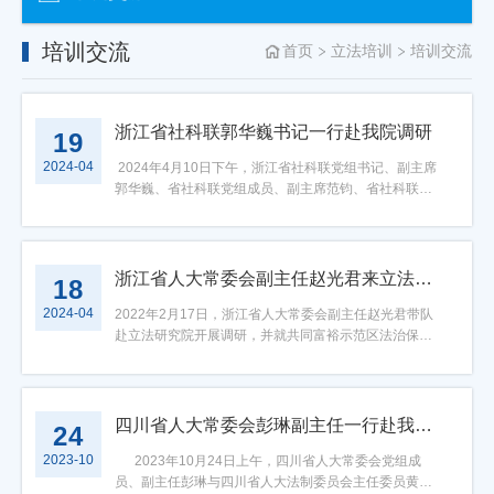
培训交流
首页
立法培训
培训交流
浙江省社科联郭华巍书记一行赴我院调研
19
2024-04
2024年4月10日下午，浙江省社科联党组书记、副主席
郭华巍、省社科联党组成员、副主席范钧、省社科联秘
书长陈名义、科研管理处处长屠春飞一行赴我院调研。
浙江大学光华法学院院长、立法研究院副理事长胡铭、
浙江大学社会科学研究院副院长徐宝敏、立法研究院院
长郑春燕、常务副院长余军、院长助理蒋成旭、博士后
浙江省人大常委会副主任赵光君来立法研究院调研
18
荀潇、办公室副主任单睿等出席调研会议。本次会议由
2024-04
余军教授主持。会议伊始，胡铭院长对省社科联的到来
2022年2月17日，浙江省人大常委会副主任赵光君带队
表示热烈欢迎，并简要介绍了光华法学院的成立背景、
赴立法研究院开展调研，并就共同富裕示范区法治保障
发展历程、研究布局与近期成果。随后，郑春燕教授围
问题召开专题座谈会。全国人大华侨委员会委员、浙江
绕立法研究院智库工作作了汇报，就智库工作的数字立
立法研究院理事会理事长王辉忠参加。会议由立法研究
法、人才培养、实践交流等六个层面的成果产出进行介
院院长谢力群主持。立法研究院院长胡铭从“紧扣中心大
绍。在交流环节中，浙江省社科联党组书记郭华巍对立
局，深入开展立法决策咨询服务”“集聚英才，全力助推立
四川省人大常委会彭琳副主任一行赴我院调研
24
法研究院的学科发展与建设、智库工作成果表示高度肯
法学科建设”“立足质量提升，积极拓展立法项目服务”“加
2023-10
定。郭华巍书记表示，立法研究院智库工作定位方向明
强选题策划，精心组织开展品牌活动”“采取有力举措，扎
2023年10月24日上午，四川省人大常委会党组成
确，紧紧围绕立法科研项目做专做深，对其努力实现高
实稳步推进研究工作”五个方面，向赵光君主任作了工作
员、副主任彭琳与四川省人大法制委员会主任委员黄智