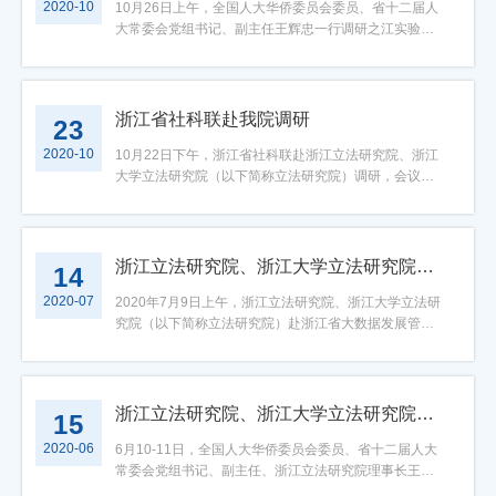
的过程，希望立法研究院能够持续关注并跟进。当前一
等一行表示欢迎，并合影留念。
2020-10
理学院计算社会科学研究中心主任、长聘副教授吴超建
代为收集群众的意见等等。 立法调研是问题导向立法
议。在听取浙大学者的意见建议后，王昌荣充分肯定浙
省人大常委会法工委办公室副主任李怀远，浙江省人大
10月26日上午，全国人大华侨委员会委员、省十二届人
项紧迫的任务是开展制度体系研究，提出一揽子的立法
议对立法意见问卷进行精准推送。浙江大学人工智能系
的必然要求。前期的调研是提高立法质量的基本功，只
江大学在习近平新时代中国特色社会主义思想指引下取
常委会法工委副主任何晓明，光华法学院副院长、立法
大常委会党组书记、副主任王辉忠一行调研之江实验
任务清单，为做好下一届人大立法提供参考，助力我省
副主任况琨认为需要进一步思考如何事前确定群体的代
有结合调研中发现的各类问题和基层实际，实时修正、
得的成绩，希望学校进一步乘势而上，坚持正确办学方
研究院执行院长郑春燕，光华法学院教授、立法研究院
室，实地考察了实验室新园区建设现场，智能感知研究
共同富裕立法真正成为有干、有枝、有叶的完整体系。
表性。浙江省法理法史研究会秘书处秘书长、立法研究
完善立法方案设计，才能使得法律规则更为科学、严
向，始终走在时代前列，融入浙江发展大局。他表示，
副院长范良聪等参与了本次调研。本次调研座谈会议程
院、未来网络研究院、人工智能研究院和交叉研究中
立法研究院理事会理事长王辉忠做总结发言，要求立法
院院长助理王凌皞也提出可以对不同的问卷来源进行数
谨、全面。本次座谈会的圆满落幕为创新立法调研手
省委一体推进平安浙江、法治浙江建设，需要浙大积极
主要分为两部分，分别是立法研究院情况介绍和交流座
心。之江实验室主任朱世强汇报了实验室人才团队建设
研究院动员全部力量，积极投入到共同富裕示范区法规
字标签，在事前低成本地获取人群的分类。浙江大学公
段、丰富立法调研形式，推进科学立法、民主立法提供
参与，加强顶层设计，做到目标清、现状清、任务清、
谈。会议伊始，光华法学院副院长、立法研究院执行院
情况、科研项目布局和成立三年来取得的创新成果。王
浙江省社科联赴我院调研
23
制度体系建设中，主动建言献策、贡献力量，发挥好立
法与比较法研究所执行所长、立法研究院院长助理冯洋
了一个新的思路。
路径清、措施清。下一阶段，要进一步提高政治站位，
长郑春燕总揽性地介绍了立法研究院的成立背景、发展
辉忠对之江实验室取得的发展成效表示肯定。他指出，
法研究院的专家智库作用。座谈会在热烈祥和的讨论氛
2020-10
则提议是否能够通过地方立法将数字化改革成果固化。
深学深悟习近平法治思想，紧贴实际，更大作为，真正
经历、管理机制和品牌特色活动，并对立法课题研究、
在省委省政府的正确领导下，之江实验室出实招求实
10月22日下午，浙江省社科联赴浙江立法研究院、浙江
围中步入尾声。
最后，双方友好表达了优势互补、互惠共赢、加强
把论文写到大地上，为高质量推进平安中国法治中国示
立法决策服务等工作开展情况与成果进行了简要说明。
效，取得了丰硕成果，切实增强了创新实力，为补齐我
大学立法研究院（以下简称立法研究院）调研，会议于
合作的意愿，共同展望了将来的前进方向。本次座谈会
范区建设贡献浙大智慧。任少波表示，“平安浙江”“法治
贵州省人大常委会副主任李飞跃对立法研究院的发展与
省科技创新短板提供了强有力的支撑。同时，之江实验
浙江大学之江校区主楼208会议室举行。本次座谈会围
的圆满落幕为拓宽参与立法的途径和渠道丰富了方法，
浙江”是习近平总书记在浙江工作期间提出的重大决策部
工作情况表示肯定，与会领导和老师针对立法研究院的
室在前沿基础研究领域取得的成果将助推高新技术产业
绕“浙江省新型重点专业智库工作”展开。浙江省社科联一
为推动立法智能化积累了经验，为推进科学立法、民主
署，也是推进省域治理现代化的应有之义，浙大在这一
组织架构、研究经费的来源、研究人员的组织与构成、
创新升级，促进我省民营经济持续健康发展。他表示，
级巡视员邵清、科研管理处处长胡晓立，浙江大学社会
立法开拓了新思路。
重大任务上要主动参与，作出贡献。下一阶段，学校将
有关工作开展问题等进行了深入的交流和讨论。最后，
随着重大科研项目的全速推进和人才团队的不断壮大，
科学研究院院长周江洪、副院长徐宝敏、智库管理部部
浙江立法研究院、浙江大学立法研究院赴浙江省大数据发展管理局调研
14
进一步立德树人，德法兼修，抓好高质素法治人才培
李飞跃副主任对立法研究院的热情接待表示感谢，希望
相信之江实验室将为我省乃至我国经济社会发展和科技
长周石，浙江大学光华法学院常务副院长、立法研究院
2020-07
养，发挥学科专业优势服务重大理论和现实问题研究，
双方加强交流与合作，促进立法人才培养。郑春燕副院
创新生态建设做出更大贡献。省咨询委发展战略部部
学术委员会委员胡铭，光华法学院副院长、立法研究院
2020年7月9日上午，浙江立法研究院、浙江大学立法研
努力为高水平平安浙江、法治浙江建设，为争创社会主
长也表示欢迎贵州省人大再次来访。
长、立法研究院院长谢力群参加调研。之江实验室党委
执行院长郑春燕，光华法学院博士后、立法研究院研究
究院（以下简称立法研究院）赴浙江省大数据发展管理
义现代化先行省作出应有的贡献。省委政法委常务副书
副书记赵新龙陪同调研。
人员蒋成旭及浙江大学立法研究院博士后阮汨君、徐新
局进行调研。本次调研座谈会围绕“创新公共数据管理法
记朱晨、省委办公厅副主任朱瑞忠、省委政法委副书记
星出席了本次座谈会。会议甫始，浙江大学光华法学院
规制度研究”展开，省大数据发展管理局数据资源处负责
王中毅、省委政法委办公会议成员叶新、省司法厅副厅
副院长、立法研究院执行院长郑春燕对立法研究院的历
人金加和、数据资源处四级调研员杨宇以及赵程瑶、徐
长蒋建森，副校长黄先海和浙江（浙江大学）立法研究
史沿革、管理机制、研究方向、品牌特色活动、智库成
峰、朱一鸣等数据资源处所有相关工作人员均到场参
浙江立法研究院、浙江大学立法研究院就《浙江省快递业促进条例》有关立法工作开展调研
15
院院长谢力群、浙江省（浙江大学）新时代“枫桥经验”研
果、立法人才培养等方面作了详细介绍，并勾勒了立法
会，数字浙江技术运营有限公司胡杭、张志强，浙江大
2020-06
究院院长金伯中，以及学校有关单位负责人参加上述活
研究院未来作为智库的发展规划和路径。随后，光华法
学光华法学院副院长、立法研究院执行院长郑春燕，浙
6月10-11日，全国人大华侨委员会委员、省十二届人大
动。
学院常务副院长、立法研究院学术委员会委员胡铭强调
江大学公共管理学院百人计划引进人才吴超，浙江大学
常委会党组书记、副主任、浙江立法研究院理事长王辉
了立法研究院在人员储备、财政支持等方面的独特优
光华法学院副教授范良聪，浙江大学光华法学院林洹
忠同志一行就《浙江省快递业促进条例》有关立法工作