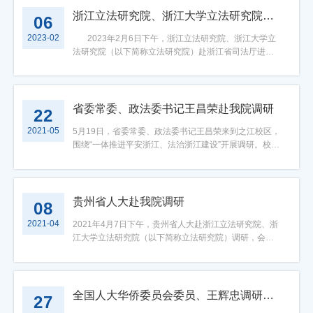
已经初步拟定为“共同富裕”，并回应“原则性授权”将是一
众所思、所盼、所想，可以成为人大立法守正创新的突
建中国特色哲学社会科学战略的使命要求，是从思想和
欢迎。郑磊院长系统介绍了光华法学院的体制机制、学
民意通”实施与推进情况进行了深入的调研。会前，台州
浙江立法研究院、浙江大学立法研究院赴省司法厅调研：立法意见征集的各阶段及其痛难点
06
个值得探讨的重大问题；后续将争取与中国法学会立法
破点与下一步推进地方高质量立法的重要抓手。 最
智力层面有力支持共同富裕示范区建设的必然要求，也
科建设、人才培养、教育教学、师资队伍、科学研究、
市人大常委会副主任彭永军、颜邦林表达了对立法研究
2023-02
学研究会联合承办“共同富裕如何实现，立法如何保障”的
后，双方就未来探索可能的合作机制，特别是立法人才
是综合施策、推动我省哲学社会科学工作继续走在前列
阶段性成果等基本情况，尤其对浙江大学立法学学科设
院执行院长郑春燕一行的热烈欢迎，双方进行了愉快的
2023年2月6日下午，浙江立法研究院、浙江大学立
会议。立法研究院副院长范良聪就共同富裕示范区建设
队伍能力提升、地方立法经验总结提炼、立法项目委托
的责任担当。他提出，《条例》的起草过程可谓“五年磨
置及数字法治人才培养方案进行了着重介绍。 随后，
洽谈。随后，台州市人大常委会委员、法工委主任於艳
法研究院（以下简称立法研究院）赴浙江省司法厅进行
促进条例立法提出了自己的见解。建议在立法中重点解
合作等达成了初步的意向。 会议结束后，与会人员至
一剑”：其最早可追溯至2017年促进性立法工作组成立；
立法研究院常务副院长余军详细介绍了浙江大学立法研
华及相关处室干部，立法研究院执行院长郑春燕及科技
调研。本次调研座谈会围绕科技部项目课题一“多层面多
决六方面问题：一是如何进一步解绑市场，真正意义上
之江校区主楼前合影留念。
2019年《条例》起草工作正式启动并产生了大量意向
究院的历史沿革、研究方向、立法人才培养、品牌特色
部项目课题一课题组成员参加了座谈会。首先，台州市
渠道反馈信息的意见/观点采集和评估技术”展开。与会人
发挥市场在资源配置中的决定性作用。二是如何进一步
稿；2021年，立法研究院接受浙江省社科联委托，与社
活动等方面内容，并对立法研究院的智库成果与发展规
市人大常委会委员、法工委主任於艳华简要介绍了“立法
员有浙江省司法厅党委委员、副厅长徐晓波及相关处室
赋能政府，更好发挥政府在推进共同富裕示范区建设中
科联成立了“双组长制”，一同开展《条例》起草工作；20
划进行了重点阐述。 交流座谈阶段，刘海涛社长就中
民意通”的实践背景、应用架构及运行成效，为 “多层面多
干部，立法研究院执行院长郑春燕及课题组成员。 在
省委常委、政法委书记王昌荣赴我院调研
22
的积极作用。三是如何进一步激活社会力量，充分发挥
22年，《条例》草案逐渐成熟，并在同年通过了浙江省
国民主法制出版社的历史沿革、组织机构、主要业务和
渠道反馈信息的意见/观点采集和评估技术”课题组提供了
本次立法工作座谈会中，立法研究院与浙江省司法厅的
社会主体在推进三次分配和社会治理中的有力作用。四
2021-05
人大常委会审核。自承接《条例》起草任务以来，立法
发展优势作了简要概述。中国民主法制出版社作为“出版
宝贵的经验。“立法民意通”从民意直通、焦点畅通、协商
相关与会人员就立法意见的产生、代表性、采纳、反
5月19日，省委常委、政法委书记王昌荣来到之江校区，
是如何推动精神文明和生态文明建设。五是如何体现浙
研究院与浙江省社科联精诚合作，双方举办了大量的内
的国家队”出版过《大国崛起》《复兴之路》等一系列优
互通、研判精通、民愿相通五个方面针对性解决了传统
馈、存储、数据处理、征集痛难点等问题展开了激烈讨
围绕“一体推进平安浙江、法治浙江建设”开展调研。校党
江特色，强化数字赋能，全面推进整体智治。六是如何
部立法会议与立法调研活动；同时，不断结合浙江省人
秀、驰名的图书产品；2009年，中国民主法制出版社获
立法模式下的难点痛点，取得了革命性的飞跃。立法研
论。 关于本次座谈会的重点问题，浙江省司法厅党
委书记任少波参加调研并座谈。在之江校区，王昌荣逐
做好体制机制、政策支持和措施保障，全面调动全省所
文社科发展实际情况对《条例》内容进行打磨、提炼、
得了“全国百佳图书出版单位”的荣誉称号。在法律领域，
究院执行院长郑春燕指出代表性和响应率是立法意见收
委委员、副厅长徐晓波指出，立法意见的产生中存在着
一走访了浙江大学光华法学院、立法研究院、数字法治
有主体努力奋斗的积极性，实现公共富裕示范区的共建
筛选，原定九十多条的《条例》草案在颁行版本中仅余3
中国民主法制出版社已出版发行了法律单行本系列、法
集中的两个重要问题，并就如何提高立法意见收集的响
部门立法的弊端，即提意见者总是从本部门的利益点出
研究院、新时代“枫桥经验”研究院等，对他们长期以来大
共享共治。省人大农委主任委员徐鸣华肯定了范良聪教
4条。 自由交流阶段，涂龙科副所长首先对《条例》
律条文释义系列等一大批具有社会效益和经济效益的图
应率与台州市人大常委会的与会人员、浙江联通台州分
发。因此，如何破除部门立法的弊端也是立法工作者值
力支持法治建设、平安建设表示感谢，期望进一步坚持
贵州省人大赴我院调研
08
授的研究成果，介绍了目前共同富裕示范区促进条例的
的立法意义作出了高度评价。随后，涂龙科副所长、胡
书，并将继续在人文社科方向深耕、开拓。 会中，
公司工作人员进行了探讨。 接着，“多层面多渠道反
得攻克的难题。同时，立法研究院执行院长郑春燕也提
正确方向、主动融入浙江发展大局、始终走在时代前
立法进度，并欢迎立法研究院老师深度参与此次立法工
2021-04
赟副处长、张亮副研究员、俞海涛博士、刘婉婷博士、
光华法学院院长胡铭借课间时间专至会议现场对中国民
馈信息的意见/观点采集和评估技术”课题组成员就提高立
出了如何确保立法意见具有代表性的问题。对此，浙江
列。王昌荣书记对立法研究院近几年来所做出的成绩予
2021年4月7日下午，贵州省人大赴浙江立法研究院、浙
作。省人大常委会法工委副主任何晓明介绍了省人大常
朱钥博士、程飞鸿博士等课题组成员先后就《条例》的
主法制社一行表示欢迎并赠与图书。 最后，双
法意见收集的代表性问题为“立法民意通”运行过程中的问
省司法厅立法一处、立法二处、法律职业资格管理处(信
以充分的肯定，并表示研究院在未来的发展上要建立健
江大学立法研究院（以下简称立法研究院）调研，会议
委会正在开展的法律行政法规梳理工作，并希望立法研
体制背景、制度突破、时代属性、结构安排、实施效果
方围绕立法技术规范、立法人才储备、习近平法治思想
卷设计、样本选取、数据研判提供了相关建议。
息技术处)与公共法律服务管理处的各位处长也纷纷给出
全理论联系实际体制机制，加快落实普法任务。在座谈
于浙江大学之江校区主楼203会议室举行。贵州省人大常
究院能够落实赵光君主任的指示要求，积极开展研究论
等方面展开提问。对此，郑磊教授与兼职研究员徐新星
研究等议题进一步开展交流探讨。双方共同表达了在未
浙大城市学院法学院院长、立法研究院副院长范良聪指
了自己的见解，例如：贯彻全过程人民民主，专门听取
会上，黄先海、周江洪、胡铭、赵骏、郑春燕、葛洪
委会副主任李飞跃，贵州省人大常委会副秘书长、机关
证，为共同富裕制度体系建设提供理论支撑。省人大常
结合相关数据材料与具体立法情景进行了详实回应。最
来继续互惠互赢、加强交流的强烈意愿。
出可以通过链接其他数据库进一步体现立法意见收集的
管理对象意见，在举办调研座谈会时，针对企业、部
义、范柏乃、陈丽君等专家教授先后发言，从各自研究
党组副书记王贵，贵州省人大法制委员会主任委员温
委会副秘书长、法制委主任委员、法工委主任任亦秋强
终，座谈会在掌声中圆满结束。 会后，光华法
多层面多渠道，通过层次分析法、熵权法等对数据样本
门、专家等分别开设；兼听则明，不能完全相信部门的
领域出发，就一体推进法治浙江、平安浙江建设的内涵
杰，贵州省人大科教文卫委员会委员、贵州省铜仁市人
全国人大华侨委员会委员、王辉忠调研之江实验室
27
调，共同富裕示范区建设立法工作是一个不断深入推进
学院院长胡铭专程至现场向涂龙科副所长、胡赟副处长
进行权重分配增强研判算法的科学性。浙江大学公共管
意见，发动政协进行民主协商，发动基层立法联系点来
外延、载体抓手、方法手段、考核评估等提出意见和建
大常委会原主任陈达新，贵州省司法厅厅长张涛，贵州