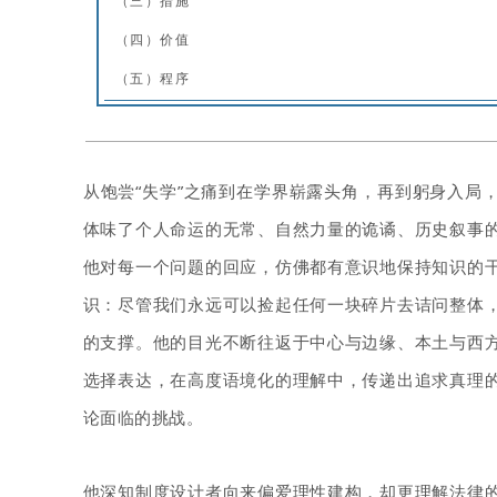
（三）措施
（四）价值
（五）程序
从饱尝“失学”之痛到在学界崭露头角，再到躬身入局
体味了个人命运的无常、自然力量的诡谲、历史叙事
他对每一个问题的回应，仿佛都有意识地保持知识的
识：尽管我们永远可以捡起任何一块碎片去诘问整体
的支撑。他的目光不断往返于中心与边缘、本土与西
选择表达，在高度语境化的理解中，传递出追求真理
论面临的挑战。
他深知制度设计者向来偏爱理性建构，却更理解法律