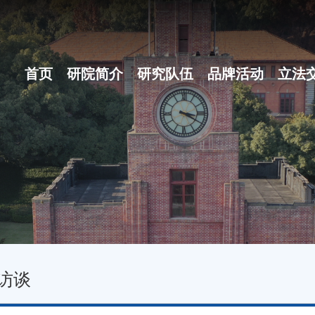
首页
研院简介
研究队伍
品牌活动
立法
研院概况
博士后团队
之江立法论坛
组织体系
地方立法十大...
现任领导
名家讲坛
行政机构
立法沙龙
访谈