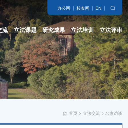
办公网
校友网
EN
搜索
交流
立法课题
研究成果
立法培训
立法评审
名家访谈
省哲社课题
立法研究参考
开班盛况
讲坛实录
省新型智库课...
专著
培训交流
学科培育
立法委托课题
智库自设课题
首页
立法交流
名家访谈