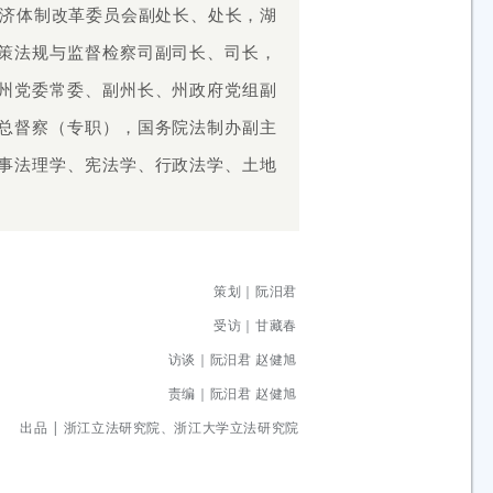
经济体制改革委员会副处长、处长，湖
策法规与监督检察司副司长、司长，
州党委常委、副州长、州政府党组副
总督察（专职），国务院法制办副主
事法理学、宪法学、行政法学、土地
策划｜阮汨君
受访｜
甘藏春
访谈｜
阮汨君 赵健旭
责编｜阮汨君 赵健旭
出品 | 浙江立法研究院、浙江大学立法研究院