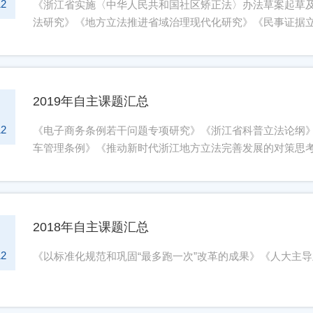
究》《地方立法责任研究》
12
《浙江省实施〈中华人民共和国社区矫正法〉办法草案起草
法研究》《地方立法推进省域治理现代化研究》《民事证据
2019年自主课题汇总
1
12
《电子商务条例若干问题专项研究》《浙江省科普立法论纲》
车管理条例》《推动新时代浙江地方立法完善发展的对策思
2018年自主课题汇总
1
12
《以标准化规范和巩固“最多跑一次”改革的成果》《人大主