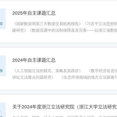
2025年自主课题汇总
1
10
《国家数据局第三方数据交易机构报告》《习近平立法思想
建研究》《数据流通中的法制保障及其完善——以浙江省数
2024年自主课题汇总
9
09
《人工智能立法的模式、策略及其路径》 《数字经济促进
诉讼立法重点问题研究》 《生态环境领域的地方立法探索
《企业数据可及权立法模式研究》 《民族团结促进法》立
法》立法相关问题研究 《人工智能立法相关问题研究》 
下制定金融法的相关问题研究》
关于2024年度浙江立法研究院（浙江大学立法研
4