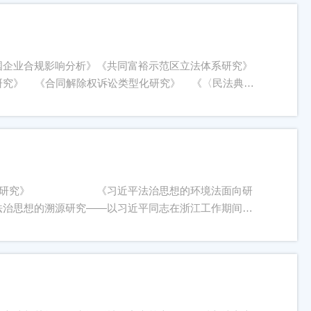
费设重大项目、重点项目和一般项目。重大项目每项资助5
目立项后拨付70%，结题后拨付30%。申请重大项目，
交叉学科团队开展交叉研究。五、申报和评审程序1.申请
项目申请表》（见附件）。以上材料须提供纸质版（2份）
国企业合规影响分析》《共同富裕示范区立法体系研究》
浙江大学立法研究院）组织专家评审，确定立项项目，并与
研究》 《合同解除权诉讼类型化研究》 《〈民法典〉
：以浙江立法研究院（浙江大学立法研究院）作为第一单位
论与实践研究》 《中国语境下的立法法理学研究》《地
刊论文2篇，或者出版相关专著1部，或者学校认定的A类
以浙江立法研究院（浙江大学立法研究院）作为第一单位署
者学校认定的B类智库成果1件。3.一般项目结项要求：
名发表具有影响力的期刊论文1篇，或者研究成果被立法研
成果通过专家评审，达到立项合同约定的结项要求。七、申
观研究》 《习近平法治思想的环境法面向研
截止日期前将电子版申请表及相关材料发送至邮箱，纸质版申
法治思想的溯源研究——以习近平同志在浙江工作期间关
老师处（之江校区主楼105办公室）。联系人：王晶联系
究》 《公共数据开放与价值挖掘的体制机制研究》
om 浙江立法研究院（浙江大学立法研究院）2024年7月26日附件
》 《坚持和发展新时代枫桥经验研究》
.doc
景下的欧盟对华贸易政策变化空间、路径与应对》
》 《作为行政行为依据的地方性法规被纠错
究》 《商标领域平行进口与权利用尽规则立法研