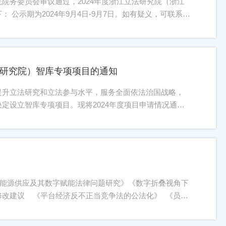
院务委员会审议通过，2024年度浙江立法研究院（浙江
公示期为2024年9月4日-9月7日。如有疑义，可联系立
联系邮箱：lifayanjiuyuan@163.com 浙江立法研究
法研究院）智库专项项目的通知
提升立法研究和立法参与水平，服务全面依法治国战略，
定设立智库专项项目。现将2024年度项目申请情况通知
员与在读研究生。二、研究选题自选选题方向（选题可结
相关问题3. 新兴领域立法相关问题4. 涉外领域立法相关问
府依托、各方参与的立法工作格局构建7. 立法质量评估体系
微调）：1. 列入全国人大年度立法计划的相关立法项目研
3. 《民营经济促进法》立法相关问题研究4. 《金融法》
. 《反跨境腐败法》立法相关问题研究三、申报要求1.本
次能源供应及其数字赋能法律问题研究》《数字折叠视角下
习近平新时代中国特色社会主义思想为指导，符合国家的
修改建议 《平台经济反不正当竞争法的公法化》 《员工
申请材料，遵循学术规范，严守学术道德。3.申请人同年度
营商环境的法治保障》《新型研发机构的立法问题》
情况，每个项目最多设置2个立项项目。5.项目研究期限为