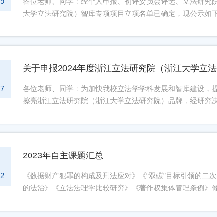
09
各位老师、同学：经个人申报、初评委员会评选、立法研究院
大学立法研究院）智库专项项目立项名单已确定，现公示如下： 
法研究院办公室。联系人：王晶、龚月玥联系电话：0571-86711423
院（浙江大学立法研究院）2024年9月4日
关于申报2024年度浙江立法研究院（浙江大学立
6
07
各位老师、同学：为加快我校立法学学科发展和智库建设，
擦亮浙江立法研究院（浙江大学立法研究院）品牌，经研究决
如下：一、资助对象本校具备研究基础的在编教师、研究人
合具体研究内容设计）：1. 立法学基础理论2. 重要领域立法
题5. 数字赋能科学立法的路径6. 党委领导、人大主导、政
构建8. 区域协同立法路径探索招标课题（选题可视研究内容
2023年自主课题汇总
1
究2. 列入各省市自治区人大年度立法计划的相关立法项目研究
立法相关问题研究5. 《民族团结促进法》立法相关问题研究6
12
《数据财产犯罪的构成及刑法应对》《“双碳”目标引领的二
计划实行申报制，要求选题恰当，遵循正确的价值导向，以
的法治》《立法法理学比较研究》《著作权集体管理条例》
法律法规，强调智库成果生产和转化。2.申请人应如实提供
持股计划之公司法问题初探》《跨部门协同法治研究》 《
只能主持申报1个项目，同年度最多参与2个项目。4.视申报