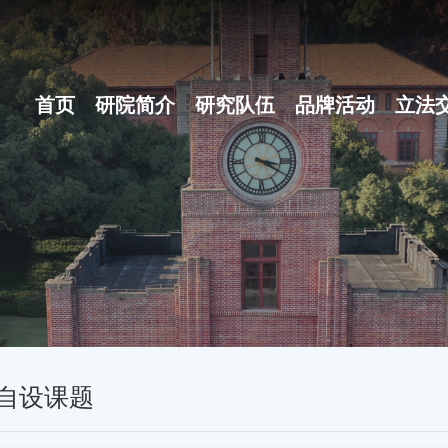
首页
研院简介
研究队伍
品牌活动
立法
研院概况
博士后团队
之江立法论坛
组织体系
地方立法十大范例
现任领导
名家讲坛
行政机构
立法沙龙
自设课题