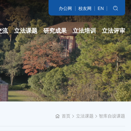
办公网
校友网
EN
搜索
交流
立法课题
研究成果
立法培训
立法评审
名家访谈
省哲社课题
立法研究参考
开班盛况
讲坛实录
省新型智库课题
专著
培训交流
学科培育
立法委托课题
智库自设课题
首页
立法课题
智库自设课题