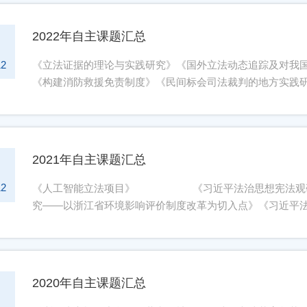
一年，成果突出的可以申请滚动资助。四、立项数与资助经
万，重点项目每项资助3万，一般项目每项资助1万。经费在项
2022年自主课题汇总
1
要求具有高级职称，前期拥有相关研究成果。鼓励申请人组建
材料：填写《浙江立法研究院（浙江大学立法研究院）智库
12
《立法证据的理论与实践研究》《国外立法动态追踪及对我
和电子版。2.申报材料通过形式审查后由浙江立法研究院（
《构建消防救援免责制度》《民间标会司法裁判的地方实践
负责人签订立项协议书。六、结项要求1.重大项目结项要求
实施过程中民法学的新发展》《我国商业秘密单独立法的理
署名发表具有较大影响力的期刊论文1篇或者具有影响力的期
方立法中的全过程人民民主研究》
智库成果1件或者B级智库成果2件。2.重点项目结项要求：
名发表具有影响力的期刊论文1篇，或者出版相关专著1部，或
2021年自主课题汇总
以浙江立法研究院（浙江大学立法研究院）作为第一单位署
1
究参考或者省部级以上内刊刊用。4.通用性结项要求：项目
12
《人工智能立法项目》 《习近平法治思想宪法
报截止时间本年度申报截止时间为2024年8月30日，请于
究——以浙江省环境影响评价制度改革为切入点》《习近平
请表2份经所在单位盖章后寄到杭州市西湖区之江路51号王晶
于法治监督的重要论述为重点》 《涉外法治思想研
电话：0571-86711423联系邮箱：727396700@qq.c
《新形势下我省防范化解金融风险对策研究
1：浙江立法研究院（浙江大学立法研究院）智库专项项目申报书
《刑法中紧急权体系之研究》 《中欧投资协定背
《行政赔偿纠纷实质化解的理论与制度完善研究
2020年自主课题汇总
1
的法律效果研究》 《宪法整合视阈下的代表制研