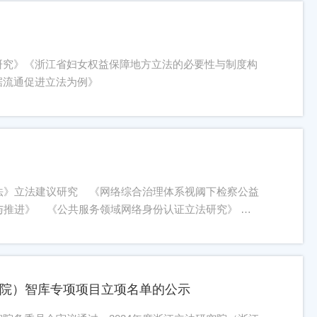
研究》《浙江省妇女权益保障地方立法的必要性与制度构
据流通促进立法为例》
法》立法建议研究 《网络综合治理体系视阈下检察公益
与推进》 《公共服务领域网络身份认证立法研究》
法相关问题研究 《监察法》修改研究 《反跨境腐败
《民营经济促进法》立法相关问题研究 《金融强国背景
究院）智库专项项目立项名单的公示