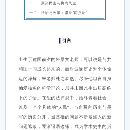
十一、票决民主与协商民主
十二、法治与改革：坚持“两点论”
▌
引言
出生于建国前夕的朱景文老师，可以说是与共
和国一同成长起来的。面对波澜历史对个体命
运的淬炼，朱老师处之泰然。尽管他坦言自身
偏爱抽象的哲学理论，却并未因此生出居高临
下的了悟。在他的法律观中，始终装着社会，
以及一个个具体的“人民”。当血写的历史与墨
写的历史分开，当基础的问题不断被涌入的新
问题遮蔽，逐渐退居边缘，成为学术史中的后