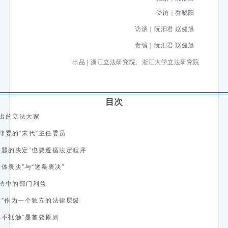
受访｜乔晓阳
访谈｜阮汨君 赵健旭
责编｜阮汨君 赵健旭
出品 | 浙江立法研究院、浙江大学立法研究院
目次
出的立法大家
律委的“末代”主任委员
问题的决定”也要遵循法定程序
体表决”与“逐条表决”
法中的部门利益
章”作为一个独立的法律层级
“不抵触”是首要原则