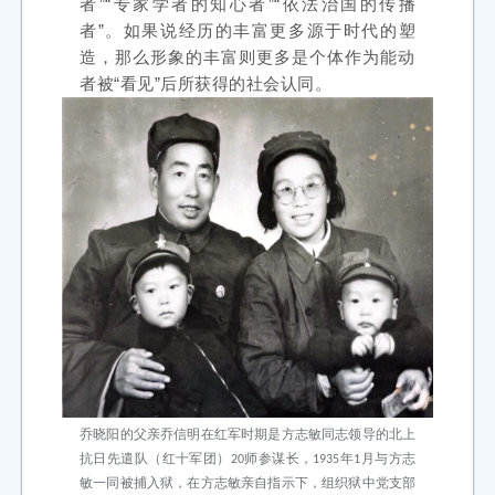
者”“专家学者的知心者”“依法治国的传播
者”。如果说经历的丰富更多源于时代的塑
造，那么形象的丰富则更多是个体作为能动
者被“看见”后所获得的社会认同。
乔晓阳的父亲乔信明在红军时期是方志敏同志领导的北上
抗日先遣队（红十军团）20师参谋长，1935年1月与方志
敏一同被捕入狱，在方志敏亲自指示下，组织狱中党支部