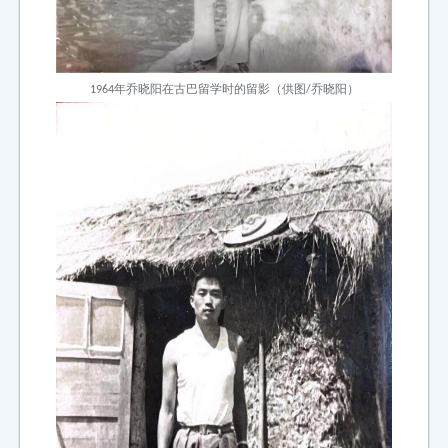
1964年乔晓阳在古巴留学时的留影（供图/乔晓阳）