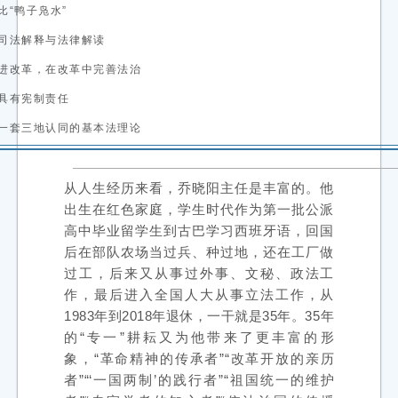
比“鸭子凫水”
司法解释与法律解读
进改革，在改革中完善法治
具有宪制责任
一套三地认同的基本法理论
从人生经历来看，乔晓阳主任是丰富的。他
出生在红色家庭，学生时代作为第一批公派
高中毕业留学生到古巴学习西班牙语，回国
后在部队农场当过兵、种过地，还在工厂做
过工，后来又从事过外事、文秘、政法工
作，最后进入全国人大从事立法工作，从
1983年到2018年退休，一干就是35年。35年
的“专一”耕耘又为他带来了更丰富的形
象，“革命精神的传承者”“改革开放的亲历
者”“‘一国两制’的践行者”“祖国统一的维护