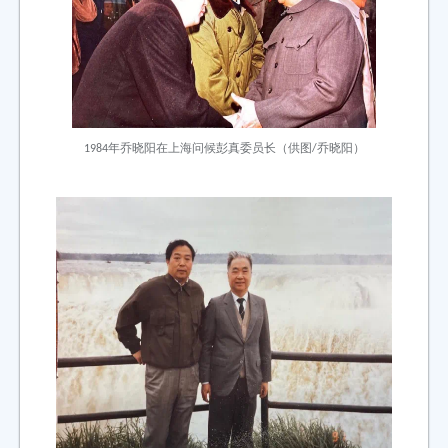
1984年乔晓阳在上海问候彭真委员长（供图/乔晓阳）