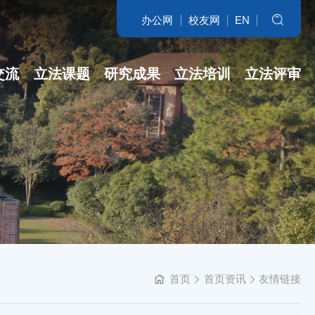
办公网
校友网
EN
搜索
交流
立法课题
研究成果
立法培训
立法评审
名家访谈
省哲社课题
立法研究参考
开班盛况
讲坛实录
省新型智库课题
专著
培训交流
学科培育
立法委托课题
智库自设课题
首页
首页资讯
友情链接