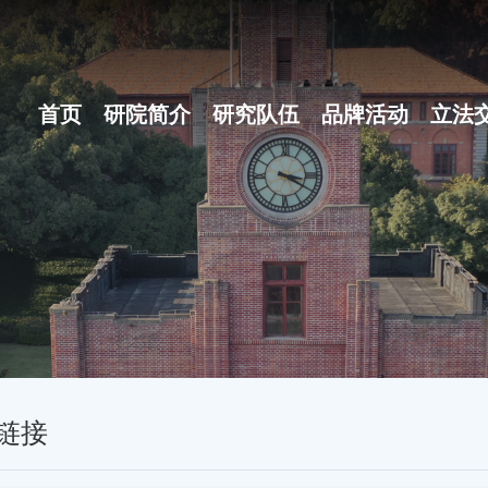
首页
研院简介
研究队伍
品牌活动
立法
研院概况
博士后团队
之江立法论坛
组织体系
地方立法十大范例
现任领导
名家讲坛
行政机构
立法沙龙
链接