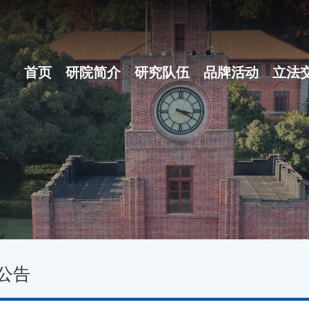
首页
研院简介
研究队伍
品牌活动
立法
研院概况
博士后团队
之江立法论坛
组织体系
地方立法十大...
现任领导
名家讲坛
行政机构
立法沙龙
公告