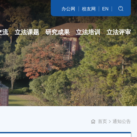
办公网
校友网
EN
搜索
交流
立法课题
研究成果
立法培训
立法评审
名家访谈
省哲社课题
立法研究参考
开班盛况
讲坛实录
省新型智库课...
专著
培训交流
学科培育
立法委托课题
智库自设课题
首页
通知公告