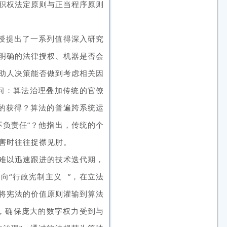
职权法定原则与正当程序原则
授
提出了一系列值得深入研究
明确的法律授权、机器是否会
助人决策能否做到考虑相关因
问：算法治理叠加传统的官僚
”的获得？算法的普遍跨系统运
负责任”？
他指出，传统的个
害时往往捉襟见肘。
难以迅速跟进的技术迭代期，
向“
行政宪制主义
”，在立法
将宪法的价值原则灌输到算法
”，确保庞大的数字权力受到与