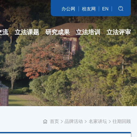
办公网
校友网
EN
搜索
交流
立法课题
研究成果
立法培训
立法评审
名家访谈
省哲社课题
立法研究参考
开班盛况
讲坛实录
省新型智库课...
专著
培训交流
学科培育
立法委托课题
智库自设课题
首页
品牌活动
名家讲坛
往期回顾