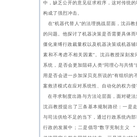
中，缺乏公开的意见征求程序，这对传统的
构成了强烈冲击。
在“机器代替人”的法理挑战层面，沈岿教
的问题
。他探讨了机器决策是否需要具体而
僵化束缚行政裁量权
以及机器决策或机器辅
素和不考虑不相关因素
”。
沈岿教授深刻发
系统，是否会更加阻碍人类“同理心与共情
用是否会进一步加深贝克所说的“有组织的不
案救济模式在应对系统性、自动化的权力侵
在寻求制度出路与方法论层面，面对硬法
沈岿教授提出了三条基本规制路径：一是走
与司法供给不足的当下，通过行政系统内部
行政的发展中；二是倡导“
数字宪制主义