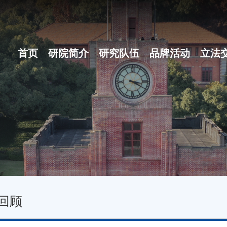
首页
研院简介
研究队伍
品牌活动
立法
研院概况
博士后团队
之江立法论坛
组织体系
地方立法十大...
现任领导
名家讲坛
行政机构
立法沙龙
回顾