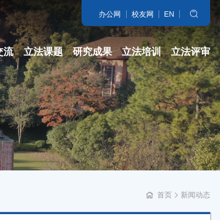
办公网
校友网
EN
搜索
交流
立法课题
研究成果
立法培训
立法评审
名家访谈
省哲社课题
立法研究参考
开班盛况
讲坛实录
省新型智库课...
专著
培训交流
学科培育
立法委托课题
智库自设课题
首页
新闻动态