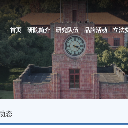
首页
研院简介
研究队伍
品牌活动
立法
研院概况
博士后团队
之江立法论坛
组织体系
地方立法十大...
现任领导
名家讲坛
行政机构
立法沙龙
动态