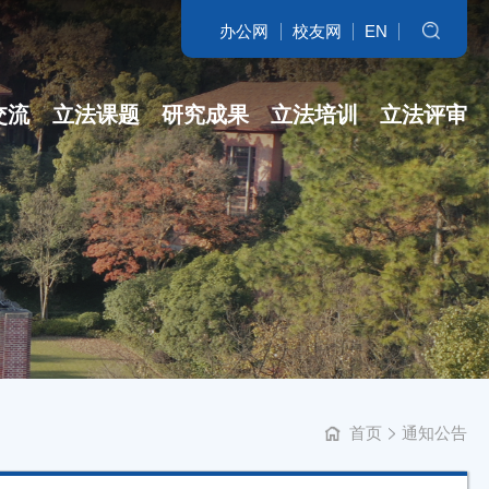
办公网
校友网
EN
搜索
交流
立法课题
研究成果
立法培训
立法评审
名家访谈
省哲社课题
立法研究参考
开班盛况
讲坛实录
省新型智库课...
专著
培训交流
学科培育
立法委托课题
智库自设课题
首页
通知公告