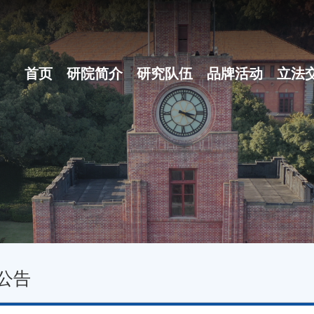
首页
研院简介
研究队伍
品牌活动
立法
研院概况
博士后团队
之江立法论坛
组织体系
地方立法十大...
现任领导
名家讲坛
行政机构
立法沙龙
公告