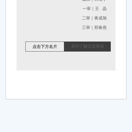
一审｜王 晶
二审｜蒋成旭
三审｜郑春燕
及时了解立法资讯
点击下方名片