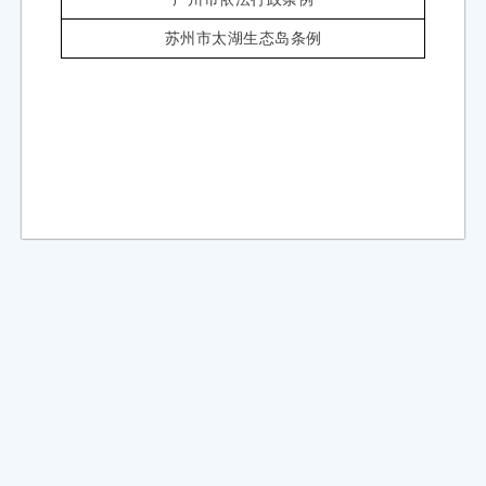
入综合行政执法体制改革的执法职能和事项。
苏州市太湖生态岛条例
第十条 对雄安新区内县级人民政府有关部门作出的行
对雄安新区内县级人民政府、雄安新区管理委员会所属
会申请行政复议；对雄安新区管理委员会作出的行政行
政法规另有规定的，从其规定。
第三章 规
第十一条 雄安新区规划建设应当根据国家和省确定的
约束条件，统筹生产、生活、生态三大空间，科学确定
保护红线、严格保护永久基本农田、严格控制城镇开发边
第十二条 雄安新区管理委员会应当完善规划实施决策