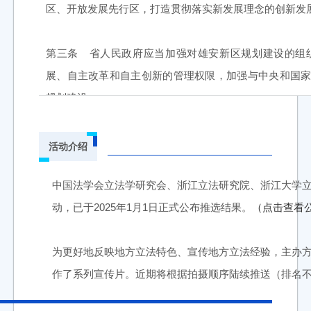
区、开放发展先行区，打造贯彻落实新发展理念的创新发
第三条 省人民政府应当加强对雄安新区规划建设的组
展、自主改革和自主创新的管理权限，加强与中央和国
规划建设。
省人民政府有关部门以及有关设区的市、县级人民政府应
活动介绍
第四条 省人民政府应当统筹安排财政转移支付和地方政
中国法学会立法学研究会、浙江立法研究院、浙江大学立
动，已于2025年1月1日正式公布推选结果。
（点击查看
第五条 雄安新区应当建立并完善党委领导、政府负责
撑的社会治理体系，形成共建共治共享的社会治理格局，
为更好地反映地方立法特色、宣传地方立法经验，主办
作了系列宣传片。近期将根据拍摄顺序陆续推送（排名
第二章 管