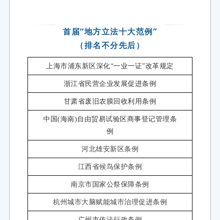
第六条 雄安新区管理委员会是省人民政府的派出机构
家和省赋予的省级经济社会管理权限，领导雄安新区规
首届“地方立法十大范例”
和建设目标，依法有序推进规划建设管理和发展。
（排名不分先后）
雄安新区管理委员会按照国家和省有关规定设置所属管
上海市浦东新区深化“一业一证”改革规定
管理部门的行政执法、监督管理等行政管理职权。
浙江省民营企业发展促进条例
雄安新区管理委员会应当依法推行权责清单制度。
甘肃省废旧农膜回收利用条例
第七条 雄安新区应当根据国家和省赋予的自主权，按
中国(海南)自由贸易试验区商事登记管理条
部门制运行模式，构建系统完备、科学规范、运行高效的
例
河北雄安新区条例
第八条 雄安新区管理委员会应当依据国家和省有关规
江西省候鸟保护条例
力资源的自主权。
南京市国家公祭保障条例
杭州城市大脑赋能城市治理促进条例
第九条 雄安新区管理委员会应当健全综合行政执法体
广州市依法行政条例