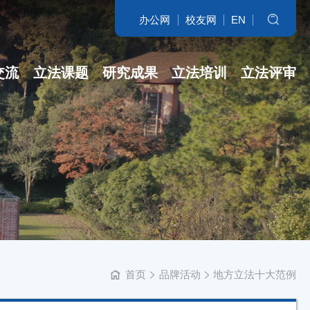
办公网
校友网
EN
搜索
交流
立法课题
研究成果
立法培训
立法评审
名家访谈
省哲社课题
立法研究参考
开班盛况
讲坛实录
省新型智库课...
专著
培训交流
学科培育
立法委托课题
智库自设课题
首页
品牌活动
地方立法十大范例