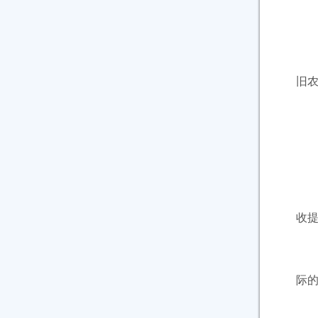
县
第
旧
县
第
村
收
第
际的
农