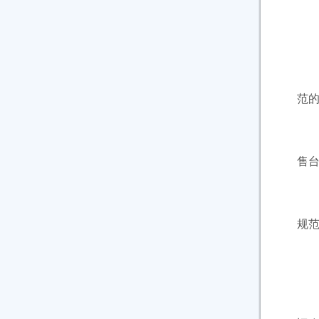
第
第
范
农
售
农
规
第
农