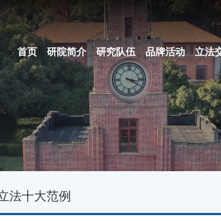
首页
研院简介
研究队伍
品牌活动
立法
研院概况
博士后团队
之江立法论坛
组织体系
地方立法十大...
现任领导
名家讲坛
行政机构
立法沙龙
立法十大范例