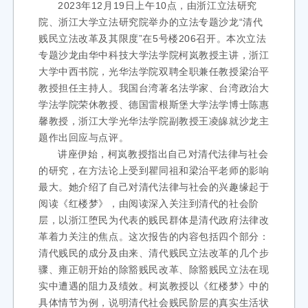
2023年12月19日上午10点，由浙江立法研究
院、浙江大学立法研究院举办的立法专题沙龙“清代
贱民立法改革及其限度”在5号楼206召开。本次立法
专题沙龙由华中科技大学法学院柯岚教授主讲，浙江
大学中西书院，光华法学院双聘全职兼任教授梁治平
教授担任主持人。我国台湾著名法学家、台湾政治大
学法学院荣休教授、德国雷根斯堡大学法学博士陈惠
馨教授，浙江大学光华法学院副教授王凌皞就沙龙主
题作出回应与点评。
讲座伊始，柯岚教授指出自己对清代法律与社会
的研究，在方法论上受到瞿同祖和梁治平老师的影响
最大。她介绍了自己对清代法律与社会的兴趣缘起于
阅读《红楼梦》，由阅读深入关注到清代的社会阶
层，以浙江堕民为代表的贱民群体是清代政府法律改
革着力关注的焦点。这次报告的内容包括四个部分：
清代贱民的成分及由来、清代贱民立法改革的几个步
骤、雍正朝开始的除豁贱民改革、除豁贱民立法在现
实中遭遇的阻力及绩效。柯岚教授以《红楼梦》中的
具体情节为例，说明清代社会贱民阶层的真实生活状