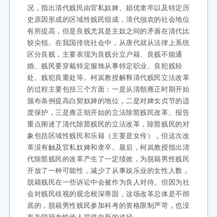
况，指出清代贱民由官私奴婢、娼优隶卒以及特定历
史原因形成的区域性贱民组成，清代佃农的社会地位
有所提高，但是良贱尤其是主奴之间的矛盾在清代比
较尖锐。在我国传统社会中，从唐代就从法律上系统
区分良贱，主要表现为良贱分立户籍、良贱不能通
婚、贱民要穿戴特定服饰从事特定职业、良犯贱轻
处、贱犯良重处等。柯岚教授解释清代贱民立法改革
的过程主要包括三个方面：一是从清朝雍正时期开始
颁布条例提高白契奴婢的地位，二是对婢女贞节的适
度保护，三是雍正朝开始的立法除豁贱民改革。报告
重点阐述了清代除豁贱民的立法改革，除豁贱民的对
象包括区域性贱民和乐籍（主要是女伶），但这次改
革没有触及官私奴婢和隶卒。最后，柯岚教授指出清
代除豁贱民的改革产生了一定绩效，为脱籍男性贱民
开放了一种可能性，减少了从事娱乐业的女性人数，
脱籍贱民在一些诉讼中会被作为良人对待。但因为社
会对贱民歧视的观念根深蒂固，这场改革总体是不彻
底的，脱籍男性贱民参加科考的资格限制严苛，也没