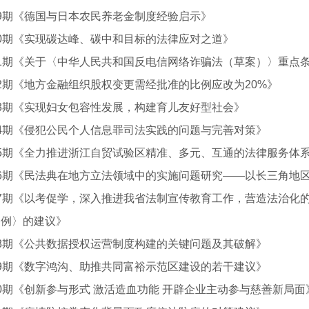
9期《德国与日本农民养老金制度经验启示》
0期《实现碳达峰、碳中和目标的法律应对之道》
71期《关于〈中华人民共和国反电信网络诈骗法（草案）〉重点
2期《地方金融组织股权变更需经批准的比例应改为20%》
3期《实现妇女包容性发展，构建育儿友好型社会》
4期《侵犯公民个人信息罪司法实践的问题与完善对策》
5期《全力推进浙江自贸试验区精准、多元、互通的法律服务体
6期《民法典在地方立法领域中的实施问题研究——以长三角地
77期《以考促学，深入推进我省法制宣传教育工作，营造法治化
条例〉的建议》
8期《公共数据授权运营制度构建的关键问题及其破解》
9期《数字鸿沟、助推共同富裕示范区建设的若干建议》
0期《创新参与形式 激活造血功能 开辟企业主动参与慈善新局面