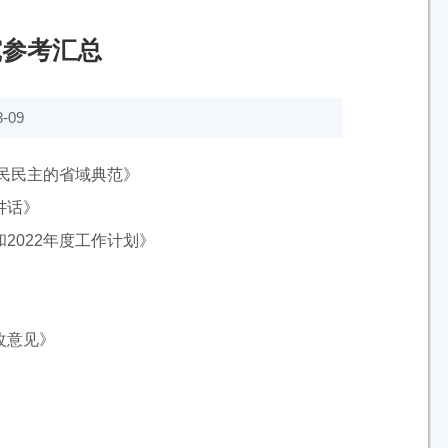
究参考汇总
-09
人民民主的省域典范》
讲话》
2022年度工作计划》
改意见》