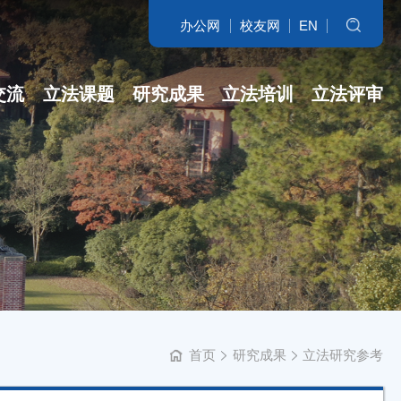
办公网
校友网
EN
搜索
交流
立法课题
研究成果
立法培训
立法评审
名家访谈
省哲社课题
立法研究参考
开班盛况
讲坛实录
省新型智库课...
专著
培训交流
学科培育
立法委托课题
智库自设课题
首页
研究成果
立法研究参考