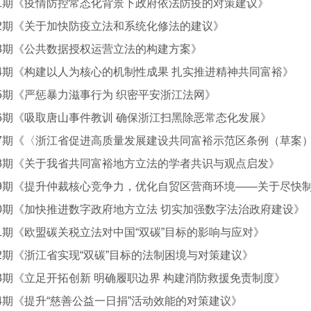
1期《疫情防控常态化背景下政府依法防疫的对策建议》
2期《关于加快防疫立法和系统化修法的建议》
3期《公共数据授权运营立法的构建方案》
4期《构建以人为核心的机制性成果 扎实推进精神共同富裕》
5期《严惩暴力滋事行为 织密平安浙江法网》
6期《吸取唐山事件教训 确保浙江扫黑除恶常态化发展》
87期《〈浙江省促进高质量发展建设共同富裕示范区条例（草案
8期《关于我省共同富裕地方立法的学者共识与观点启发》
89期《提升仲裁核心竞争力，优化自贸区营商环境——关于尽快
0期《加快推进数字政府地方立法 切实加强数字法治政府建设》
1期《欧盟碳关税立法对中国“双碳”目标的影响与应对》
2期《浙江省实现“双碳”目标的法制困境与对策建议》
3期《立足开拓创新 明确履职边界 构建消防救援免责制度》
4期《提升“慈善公益一日捐”活动效能的对策建议》