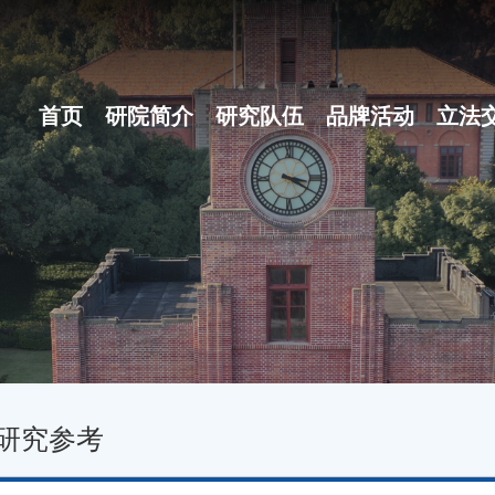
首页
研院简介
研究队伍
品牌活动
立法
研院概况
博士后团队
之江立法论坛
组织体系
地方立法十大...
现任领导
名家讲坛
行政机构
立法沙龙
研究参考