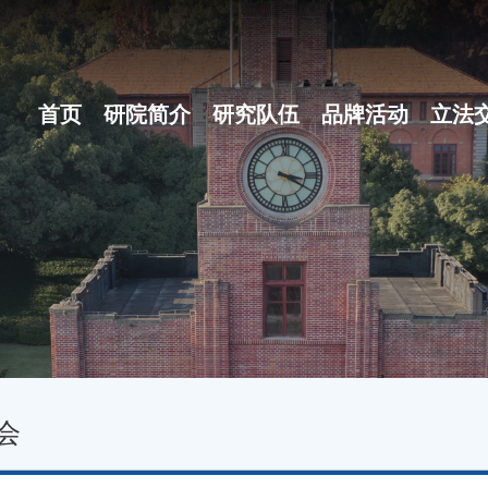
首页
研院简介
研究队伍
品牌活动
立法
研院概况
博士后团队
之江立法论坛
组织体系
地方立法十大...
现任领导
名家讲坛
行政机构
立法沙龙
会