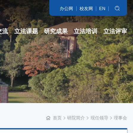
办公网
校友网
EN
搜索
交流
立法课题
研究成果
立法培训
立法评审
名家访谈
省哲社课题
立法研究参考
开班盛况
讲坛实录
省新型智库课...
专著
培训交流
学科培育
立法委托课题
智库自设课题
首页
研院简介
现任领导
理事会