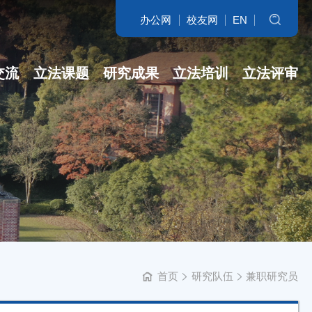
办公网
校友网
EN
搜索
交流
立法课题
研究成果
立法培训
立法评审
名家访谈
省哲社课题
立法研究参考
开班盛况
讲坛实录
省新型智库课...
专著
培训交流
学科培育
立法委托课题
智库自设课题
首页
研究队伍
兼职研究员