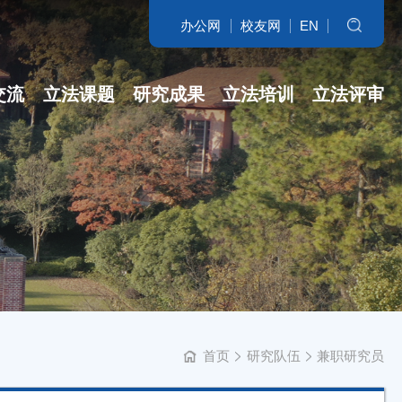
办公网
校友网
EN
搜索
交流
立法课题
研究成果
立法培训
立法评审
名家访谈
省哲社课题
立法研究参考
开班盛况
讲坛实录
省新型智库课...
专著
培训交流
学科培育
立法委托课题
智库自设课题
首页
研究队伍
兼职研究员