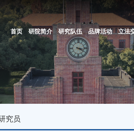
首页
研院简介
研究队伍
品牌活动
立法
研院概况
博士后团队
之江立法论坛
组织体系
地方立法十大...
现任领导
名家讲坛
行政机构
立法沙龙
研究员