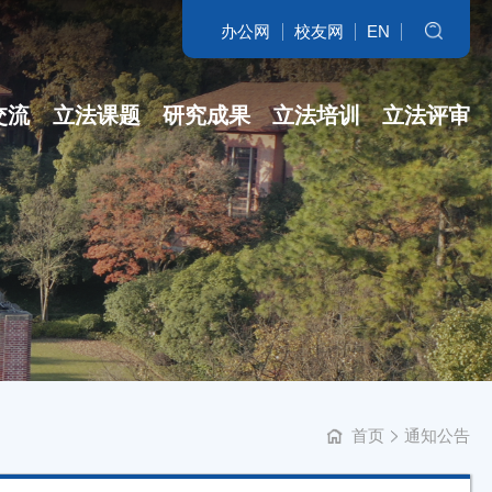
办公网
校友网
EN
搜索
交流
立法课题
研究成果
立法培训
立法评审
名家访谈
省哲社课题
立法研究参考
开班盛况
讲坛实录
省新型智库课...
专著
培训交流
学科培育
立法委托课题
智库自设课题
首页
通知公告