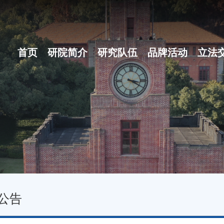
首页
研院简介
研究队伍
品牌活动
立法
研院概况
博士后团队
之江立法论坛
组织体系
地方立法十大...
现任领导
名家讲坛
行政机构
立法沙龙
公告