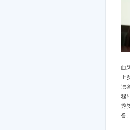
曲
上
法
程
秀
誉