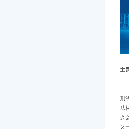
主
刑
法
委
又