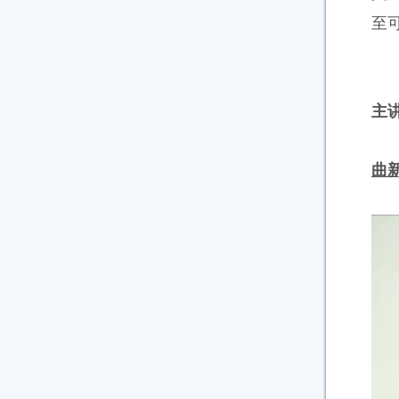
至
主
曲