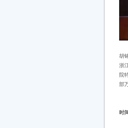
胡
浙
院
部
时