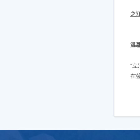
之
温
“
在